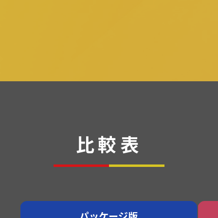
比較表
パッケージ
版