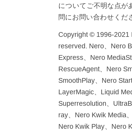
についてご不明な点が
問にお問い合わせくだ
Copyright © 1996-2021 Ne
reserved. Nero、Nero 
Express、Nero MediaS
RescueAgent、Nero Sma
SmoothPlay、Nero Sta
LayerMagic、Liquid 
Superresolution、Ultra
ray、Nero Kwik Media、
Nero Kwik Play、Nero 