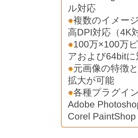
ル対応
●
複数のイメー
高DPI対応（4K
●
100万×100
アおよび64bi
●
元画像の特徴
拡大が可能
●
各種プラグインに対
Adobe Photoshop
Corel PaintShop