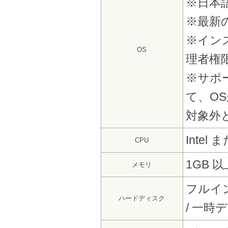
※日本
※最新
※イン
OS
理者権
※サポー
て、O
対象外
Intel
CPU
1GB 以
メモリ
フルイ
ハードディスク
/ 一時